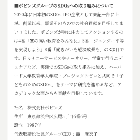
■ポピンズグループのSDGsへの取り組みについて
2020年に日本初のSDGs-IPO企業として東証一部に上
場。創業以来、事業そのものでの社会貢献を目指してま
いりました。ポピンズが特に注力してアクションするの
は4番「質の高い教育をみんなに」5番「ジェンダー平等
を実現しよう」8番「働きがいも経済成長も」の3項目で
す。日々ナニーサービスやナーサリー、学童で行うエデ
ュケアなど、実践でのSDGsの取り組みに加え、ハーバ
ード大学教育学大学院・プロジェクトゼロと共同で「子
どものためのSDGs」をテーマに研究を進めるなど、ア
カデミックな面からも貢献を目指しています。
社名：株式会社ポピンズ
住所：東京都渋谷区広尾5丁目6番6号
設立：1987年
代表取締役社長グループCEO：轟 麻衣子