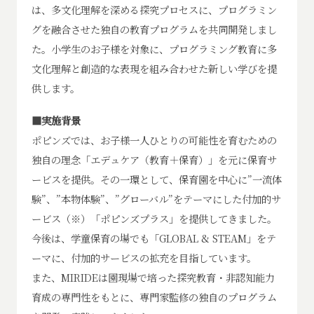
は、多文化理解を深める探究プロセスに、プログラミン
グを融合させた独自の教育プログラムを共同開発しまし
た。小学生のお子様を対象に、プログラミング教育に多
文化理解と創造的な表現を組み合わせた新しい学びを提
供します。
■実施背景
ポピンズでは、お子様一人ひとりの可能性を育むための
独自の理念「エデュケア（教育＋保育）」を元に保育サ
ービスを提供。その一環として、保育園を中心に”一流体
験”、”本物体験”、”グローバル”をテーマにした付加的サ
ービス（※）「ポピンズプラス」を提供してきました。
今後は、学童保育の場でも「GLOBAL & STEAM」をテ
ーマに、付加的サービスの拡充を目指しています。
また、MIRIDEは園現場で培った探究教育・非認知能力
育成の専門性をもとに、専門家監修の独自のプログラム