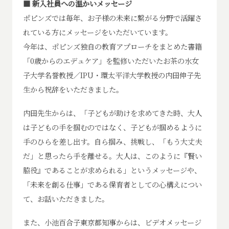
■ 新入社員への温かいメッセージ
ポピンズでは毎年、お子様の未来に繋がる分野で活躍さ
れている方にメッセージをいただいています。
今年は、ポピンズ独自の教育アプローチをまとめた書籍
「0歳からのエデュケア」を監修いただいたお茶の水女
子大学名誉教授／IPU・環太平洋大学教授の内田伸子先
生から祝辞をいただきました。
内田先生からは、「子どもが助けを求めてきた時、大人
は子どもの手を掴むのではなく、子どもが掴めるように
手のひらを差し出す。自ら掴み、挑戦し、「もう大丈夫
だ」と思ったら手を離せる。大人は、このように『賢い
脇役』であることが求められる」というメッセージや、
「未来を創る仕事」である保育者としての心構えについ
て、お話いただきました。
また、小池百合子東京都知事からは、ビデオメッセージ