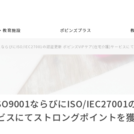
・教育施設
ポピンズプラス
1ならびにISO/IEC27001の認証更新 ポピンズVIPケア(在宅介護)サービ
9001ならびにISO/IEC2700
サービスにてストロングポイントを