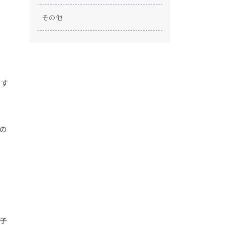
その他
ます
の
子