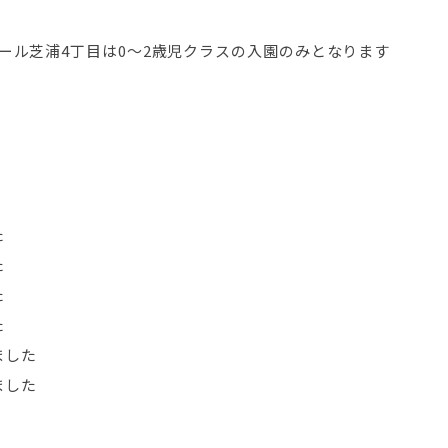
クール芝浦4丁目は0～2歳児クラスの入園のみとなります
た
た
た
た
ました
ました