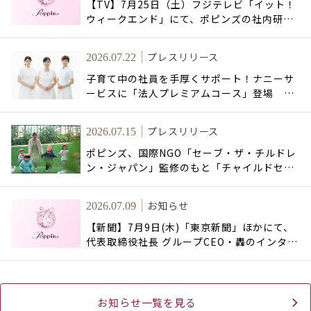
【TV】7月25日（土）フジテレビ「イット！
ウィークエンド」にて、ポピンズの社内研修
の様子が放送されました
プレスリリース
2026.07.22
子育て中の社員を手厚くサポート！ナニーサ
ービスに「法人プレミアムコース」登場 ～
当日オーダー・病児保育に加え、専用コンシ
ェルジュやナニーの指名も～
プレスリリース
2026.07.15
ポピンズ、国際NGO「セーブ・ザ・チルドレ
ン・ジャパン」監修のもと「チャイルドセー
フガーディング方針」を策定 ～国際的な水
準でお子様の安全・安心な環境作りを徹底～
お知らせ
2026.07.09
【新聞】7月9日(木)「東京新聞」ほかにて、
代表取締役社長 グループCEO・轟のインタビ
ューが掲載されました
お知らせ一覧を見る