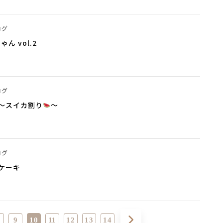
ログ
ん vol.2
ログ
～スイカ割り
～
ログ
ケーキ
9
10
11
12
13
14