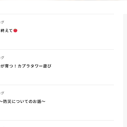
ログ
を終えて
ログ
神が育つ！カプラタワー遊び
ログ
～防災についてのお話～