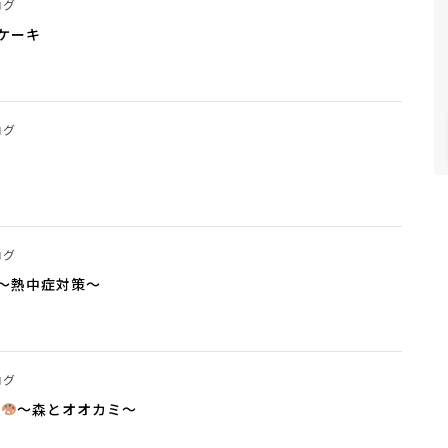
ログ
ケーキ
ログ
ログ
～熱中症対策～
ログ
ト
～森とオオカミ～