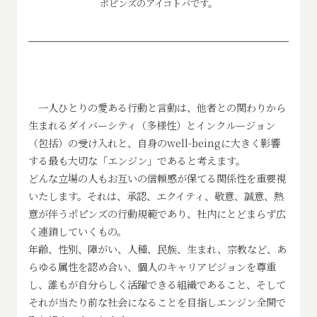
ポピンズのアイコトバです。
一人ひとりの愛ある行動と言動は、他者との関わりから
生まれるダイバーシティ（多様性）とインクルージョン
（包括）の受け入れと、自身のwell-beingに大きく影響
する最も大切な「エンジン」であると考えます。
どんな立場の人もお互いの信頼感が保てる関係性を重要視
いたします。それは、承認、エクイティ、敬意、誠意、熱
意が伴うポピンズの行動規範であり、社内にとどまらず広
く連鎖していくもの。
年齢、性別、障がい、人種、民族、生まれ、宗教など、あ
らゆる属性を認め合い、個人のキャリアビジョンを尊重
し、誰もが自分らしく活躍できる組織であること、そして
それが当たり前な社会になることを目指しエンジン全開で