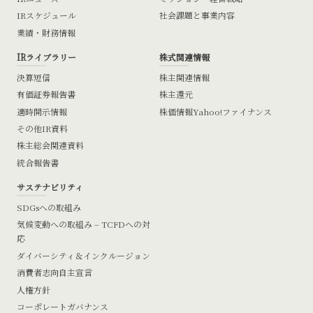
IRスケジュール
社会課題と事業内容
業績・財務情報
IRライブラリー
株式関連情報
決算短信
株主関連情報
有価証券報告書
株主還元
適時開示情報
株価情報
Yahoo!ファイナンス
その他IR資料
株主総会関連資料
統合報告書
サステナビリティ
SDGsへの取組み
気候変動への取組み – TCFDへの対
応
ダイバーシティ＆インクルージョン
消費者志向自主宣言
人権方針
コーポレートガバナンス