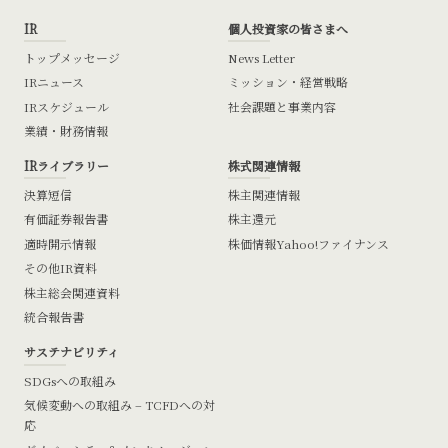
IR
個人投資家の皆さまへ
トップメッセージ
News Letter
IRニュース
ミッション・経営戦略
IRスケジュール
社会課題と事業内容
業績・財務情報
IRライブラリー
株式関連情報
決算短信
株主関連情報
有価証券報告書
株主還元
適時開示情報
株価情報
Yahoo!ファイナンス
その他IR資料
株主総会関連資料
統合報告書
サステナビリティ
SDGsへの取組み
気候変動への取組み – TCFDへの対
応