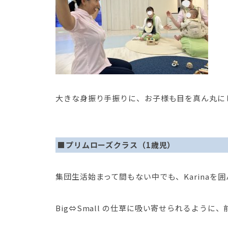
大きな身振り手振りに、お子様も目を真ん丸にし
■プリムローズクラス（1歳児）
集団生活始まって間もない中でも、Karinaを
Big⇔Small の仕草に吸い寄せられるよう