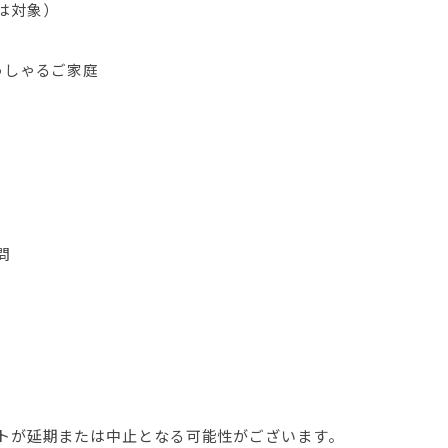
は対象）
っしゃるご家庭
問
トが延期または中止となる可能性がございます。