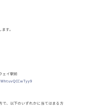
します。
ウェイ駅前
EeWhtuvQCCwTyy9
方で、以下のいずれかに当てはまる方