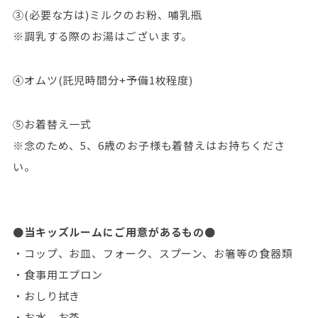
③(必要な方は)ミルクのお粉、哺乳瓶
※調乳する際のお湯はございます。
④オムツ(託児時間分+予備1枚程度)
⑤お着替え一式
※念のため、5、6歳のお子様も着替えはお持ちくださ
い。
●当キッズルームにご用意があるもの●
・コップ、お皿、フォーク、スプーン、お箸等の食器類
・食事用エプロン
・おしり拭き
・お水、お茶