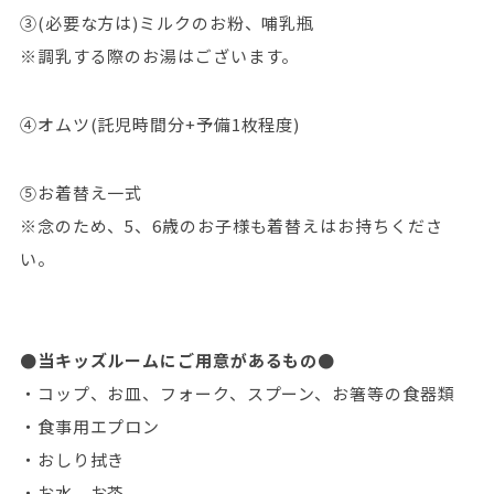
③(必要な方は)ミルクのお粉、哺乳瓶
※調乳する際のお湯はございます。
④オムツ(託児時間分+予備1枚程度)
⑤お着替え一式
※念のため、5、6歳のお子様も着替えはお持ちくださ
い。
●当キッズルームにご用意があるもの●
・コップ、お皿、フォーク、スプーン、お箸等の食器類
・食事用エプロン
・おしり拭き
・お水、お茶