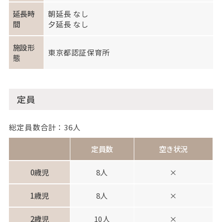
延長時
朝延長 なし
間
夕延長 なし
施設形
東京都認証保育所
態
定員
総定員数合計：36人
定員数
空き状況
0歳児
8人
×
1歳児
8人
×
2歳児
10人
×