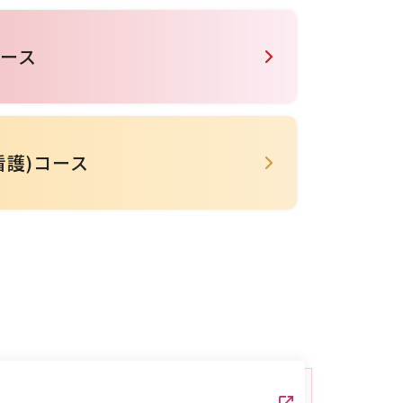
ース
看護)コース